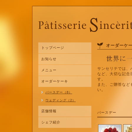
オーダーケ
トップページ
お知らせ
サンセリテでは、
メニュー
など、大切な記念
す。
オーダーケーキ
また、ご贈答など
い。
バースデー（8）
ウェディング（2）
店舗情報
バースデー
シェフ紹介