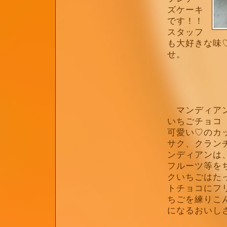
ズケーキ
です！！
スタッフ
も大好きな味
せ。
マンディアン
いちごチョコ
可愛い♡のカ
サク、クラン
ンディアンは
フルーツ等を
クいちごはた
トチョコにフ
ちごを練りこ
になるおいし