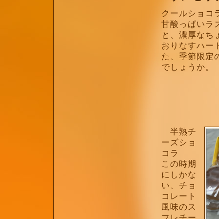
クールショコ
甘酸っぱいラ
と、濃厚なち
おりなすハー
た、季節限定
でしょうか。
半熟チ
ーズショ
コラ
この時期
にしかな
い、チョ
コレート
風味のス
フレチー