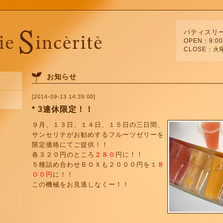
パティスリ
OPEN：9:00
CLOSE：火
お知らせ
[2014-09-13 14:39:00]
* 3連休限定！！
９月、１３日、１４日、１５日の三日間、
サンセリテがお勧めするフルーツゼリーを
限定価格にてご提供！！
各３２０円のところ
２８０
円に！！
５種詰め合わせＢＯＸも２０００円を
１８
００円
に！！
この機械をお見逃しなくー！！